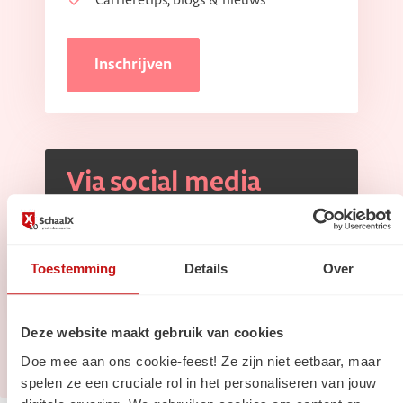
Carrièretips, blogs & nieuws
Inschrijven
Via social media
Volg ons op
Linkedin
Volg ons op
Instagram
Toestemming
Details
Over
Deze website maakt gebruik van cookies
Doe mee aan ons cookie-feest! Ze zijn niet eetbaar, maar
spelen ze een cruciale rol in het personaliseren van jouw