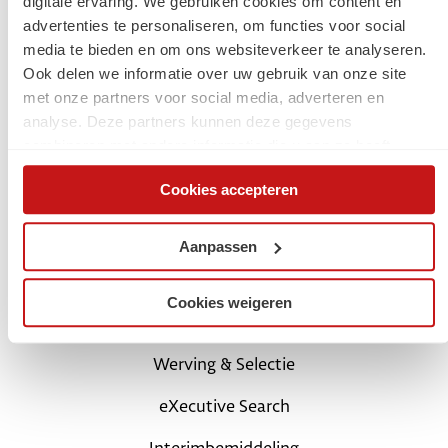
digitale ervaring. We gebruiken cookies om content en
advertenties te personaliseren, om functies voor social
Jouw carrière
media te bieden en om ons websiteverkeer te analyseren.
Ook delen we informatie over uw gebruik van onze site
Start met een digital traineeship
met onze partners voor social media, adverteren en
analyse. Deze partners kunnen deze gegevens
Carrièretips en blogs
combineren met andere informatie die u aan ze heeft
verstrekt of die ze hebben verzameld op basis van uw
Schrijf je in als kandidaat
Cookies accepteren
gebruik van hun services. Via de cookieverklaring op onze
website kunt u uw toestemming op elk moment wijzigen of
Login Mijn SchaalX
intrekken.
Aanpassen
Voor opdrachtgevers
Cookies weigeren
SchaalX professionals
Werving & Selectie
eXecutive Search