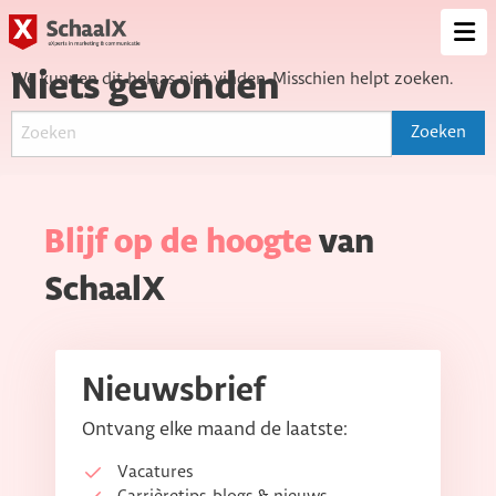
SchaalX
Op
me
Niets gevonden
We kunnen dit helaas niet vinden. Misschien helpt zoeken.
Blijf op de hoogte
van
SchaalX
Nieuwsbrief
Ontvang elke maand de laatste:
Vacatures