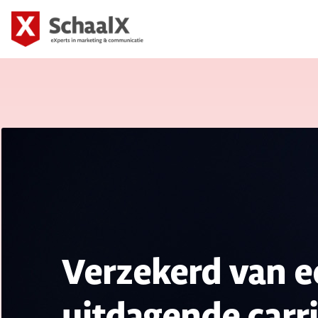
SchaalX
Verzekerd van e
uitdagende carri