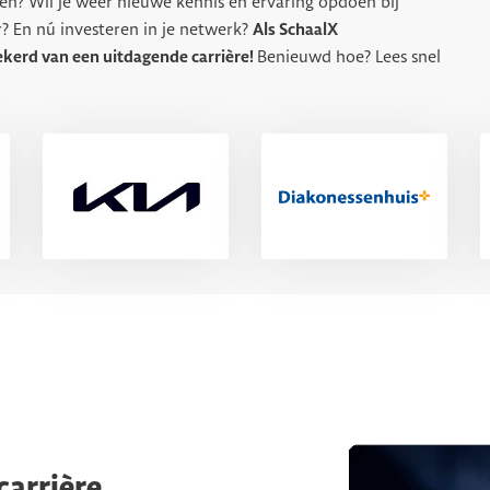
en? Wil je weer nieuwe kennis en ervaring opdoen bij
r? En nú investeren in je netwerk?
Als SchaalX
ekerd van een uitdagende carrière!
Benieuwd hoe? Lees snel
carrière