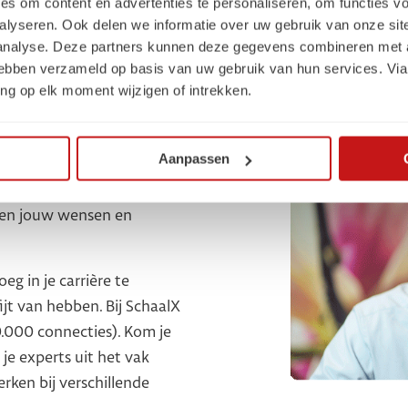
es om content en advertenties te personaliseren, om functies vo
nis en netwerk!
alyseren. Ook delen we informatie over uw gebruik van onze sit
 analyse. Deze partners kunnen deze gegevens combineren met a
ijk in dit vak. Het gaat zó
 hebben verzameld op basis van uw gebruik van hun services. Via
 je jezelf weer onder in
ng op elk moment wijzigen of intrekken.
kennis. Je krijgt iedere
ing of communicatie
Aanpassen
. Je krijgt coaching on the
p en jouw wensen en
eg in je carrière te
ofijt van hebben. Bij SchaalX
.000 connecties). Kom je
 je experts uit het vak
erken bij verschillende