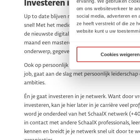
ervaring. We gebruiken cooki
Investeren in jouw groei, ken
om ons websiteverkeer te an
social media, adverteren en
Up to date blijven met de nieuwste kennis is moeil
ze heeft verstrekt of die ze
snel! Met het medior ontwikkel programma dompel
website kunt u uw toestemmi
de nieuwste digital marketing en/of communicatie
maand een masterclass over een actueel market
onderwerp, gegeven door een expert uit het vak.
Cookies weigeren
Ook op persoonlijk vlak ga je jezelf weer uitdagen
job, gaat aan de slag met persoonlijk leiderscha
ambities.
Én je gaat investeren in je netwerk. Want door vro
investeren, kan je hier later in je carrière veel pr
word je onderdeel van het SchaalX netwerk (
+40
in contact met andere SchaalX professionals, leer
kennen en breidt je je netwerk snel uit door te w