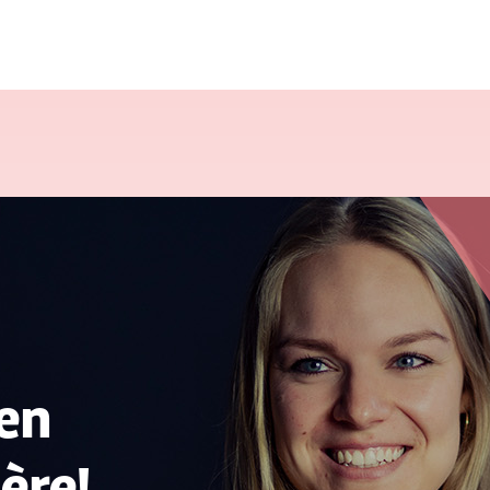
en
ère!