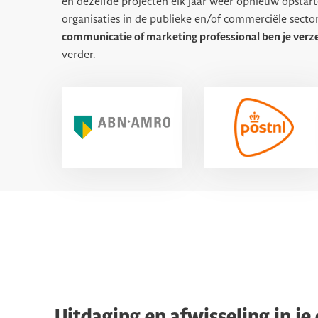
en dezelfde projecten elk jaar weer opnieuw opstart
organisaties in de publieke en/of commerciële secto
communicatie of marketing professional ben je verz
verder.
Uitdaging en afwisseling in je 