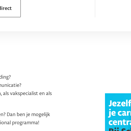
direct
ding?
municatie?
 als vakspecialist en als
n? Dan ben je mogelijk
sional programma!